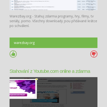
WarezBay.org - Stahuj zdarma programy, hry, filmy, tv
seriály, porno. Všechny downloady jsou přidávané krátce
po schválení.
warezbay.org
Stahování z Youtube.com online a zdarma