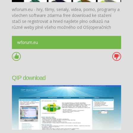
wforum.eu - hry, filmy, serialy, videa, porno, programy a
všechen software zdarma free download ke stažení
stačí se registrovat a hned najdete plno odkazů na
různé weby plné všeho možného od OS(operačních
systémů) po XXX(porno) warez fórum zdarma
wforum.eu
QIP download