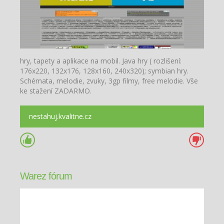
hry, tapety a aplikace na mobil. Java hry ( rozlišení:
176x220, 132x176, 128x160, 240x320); symbian hry.
Schémata, melodie, zvuky, 3gp filmy, free melodie. Vše
ke stažení ZADARMO.
nestahuj.kvalitne.cz
Warez fórum