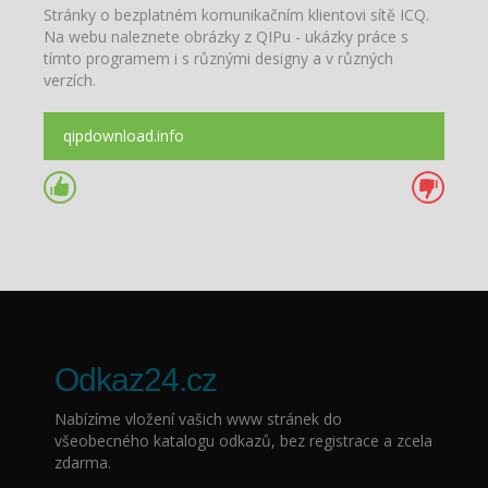
Stránky o bezplatném komunikačním klientovi sítě ICQ.
Na webu naleznete obrázky z QIPu - ukázky práce s
tímto programem i s různými designy a v různých
verzích.
qipdownload.info
Odkaz24.cz
Nabízíme vložení vašich www stránek do
všeobecného katalogu odkazů, bez registrace a zcela
zdarma.