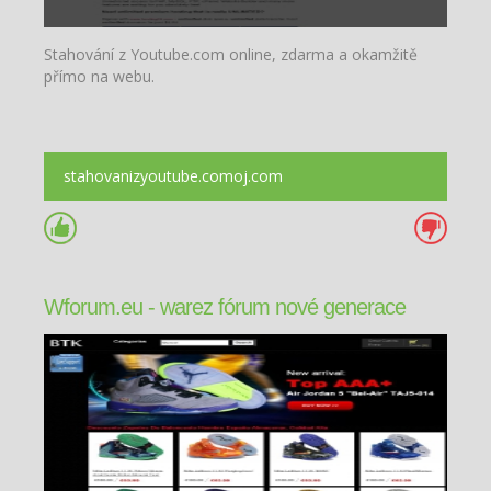
Stahování z Youtube.com online, zdarma a okamžitě
přímo na webu.
stahovanizyoutube.comoj.com
Wforum.eu - warez fórum nové generace