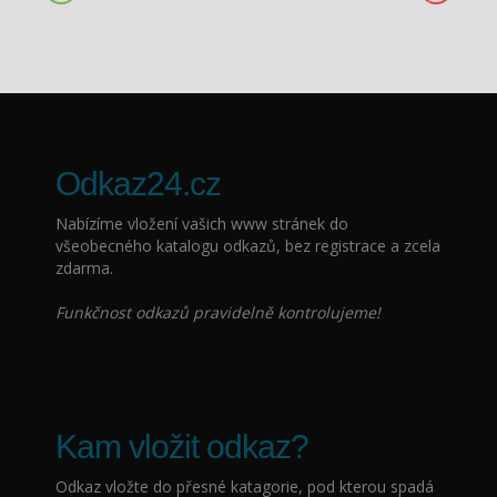
Odkaz24.cz
Nabízíme vložení vašich www stránek do
všeobecného katalogu odkazů, bez registrace a zcela
zdarma.
Funkčnost odkazů pravidelně kontrolujeme!
Kam vložit odkaz?
Odkaz vložte do přesné katagorie, pod kterou spadá