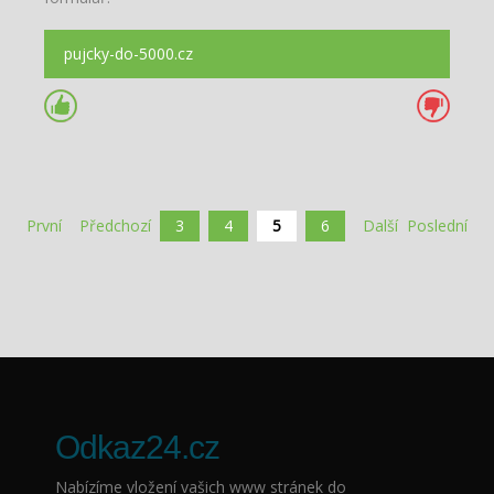
pujcky-do-5000.cz
První
Předchozí
3
4
5
6
Další
Poslední
Odkaz24.cz
Nabízíme vložení vašich www stránek do