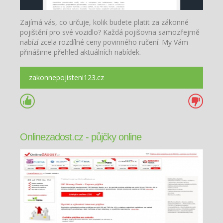
Zajímá vás, co určuje, kolik budete platit za zákonné
pojištění pro své vozidlo? Každá pojišovna samozřejmě
nabízí zcela rozdílné ceny povinného ručení. My Vám
přinášime přehled aktuálních nabídek.
zakonnepojisteni123.cz
Onlinezadost.cz - půjčky online