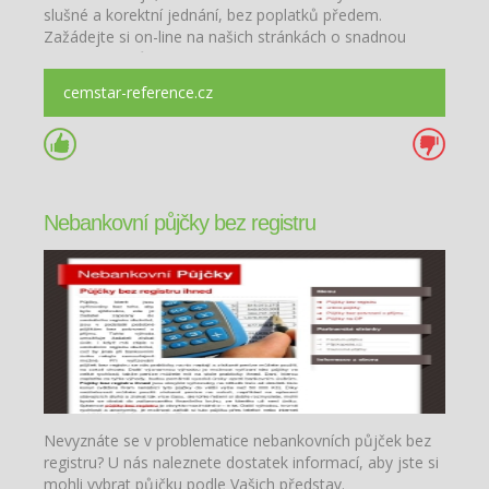
slušné a korektní jednání, bez poplatků předem.
Zažádejte si on-line na našich stránkách o snadnou
nebankovní půjčku. Pobočky po celé čR.
cemstar-reference.cz
Nebankovní půjčky bez registru
Nevyznáte se v problematice nebankovních půjček bez
registru? U nás naleznete dostatek informací, aby jste si
mohli vybrat půjčku podle Vašich představ.