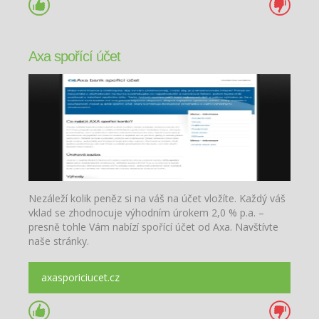
Axa spořící účet
Nezáleží kolik peněz si na váš na účet vložíte. Každý váš
vklad se zhodnocuje výhodním úrokem 2,0 % p.a. –
presně tohle Vám nabízí spořící účet od Axa. Navštívte
naše stránky.
axasporiciucet.cz