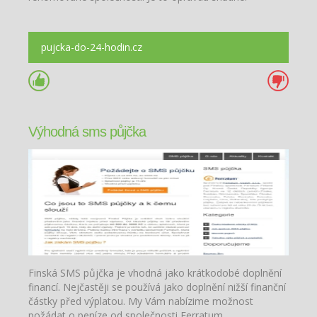
pujcka-do-24-hodin.cz
Výhodná sms půjčka
Finská SMS půjčka je vhodná jako krátkodobé doplnění
financí. Nejčastěji se používá jako doplnění nižší finanční
částky před výplatou. My Vám nabízime možnost
požádat o peníze od společnosti Ferratum.