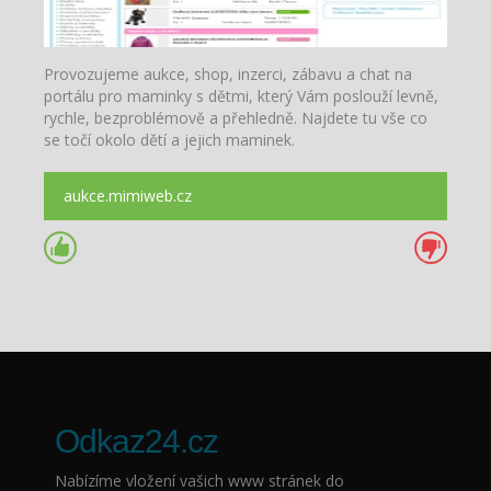
Provozujeme aukce, shop, inzerci, zábavu a chat na
portálu pro maminky s dětmi, který Vám poslouží levně,
rychle, bezproblémově a přehledně. Najdete tu vše co
se točí okolo dětí a jejich maminek.
aukce.mimiweb.cz
Odkaz24.cz
Nabízíme vložení vašich www stránek do