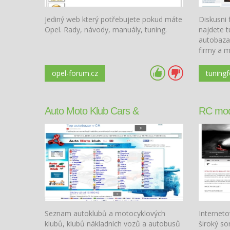
Jediný web který potřebujete pokud máte
Diskusni 
Opel. Rady, návody, manuály, tuning.
najdete t
autobazar
firmy a 
u nas dis
problem :
opel-forum.cz
tuning
Auto Moto Klub Cars &
RC mode
Motorcycles Club
Seznam autoklubů a motocyklových
Interneto
klubů, klubů nákladních vozů a autobusů
široký so