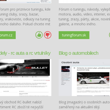
forum pro priznivce tuningu, kde
Fórum o tuningu, návody, vylep
uning cluby, srazy, bazar,
motora, audio, video, interier, e
y, vrakoviste, odkazy na tuning
tuning, zrazy, párty, akcie, novin
mnoho dalsiho. Pokud chcete mit
galerie, a mnoho iného.
kusi sveho tuning webu, neni
)
forum.cz
tuningforum.sk
ly - rc auta a rc vrtulníky
Blog o automobilech
vý obchod RC-bullet nabízí
Blog (magazín) o osobních aut
rtiment RC zboží té nejvyšší
zaměřený na aktuální dějí.