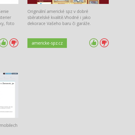
šenie
Originální americké spz v dobré
xterier
sběratelské kvalitě.Vhodné i jako
ky, foto
dekorace Vašeho baru či garáže.
americke-spz.cz
omobilech