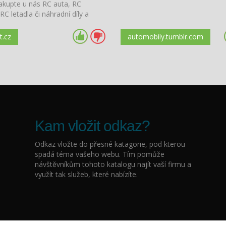
Nakupte u nás RC auta, RC
 RC letadla či náhradní díly a
eště dnes.
t.cz
automobily.tumblr.com
Kam vložit odkaz?
Odkaz vložte do přesné katagorie, pod kterou
spadá téma vašeho webu. Tím pomůže
návštěvníkům tohoto katalogu najít vaší firmu a
využít tak služeb, které nabízíte.