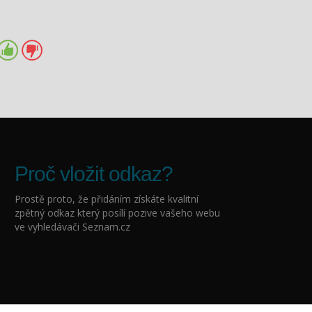
Proč vložit odkaz?
Prostě proto, že přidáním
získáte kvalitní
zpětný odkaz který posílí pozive vašeho webu
ve vyhledávači Seznam.cz