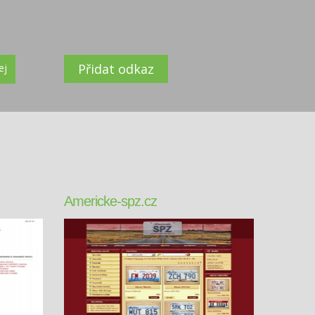
Přidat odkaz
ej
Americke-spz.cz