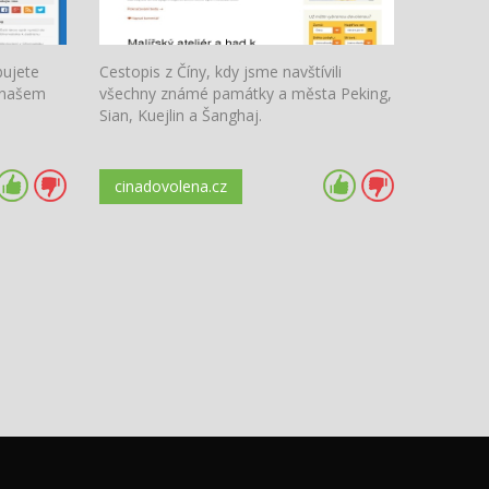
bujete
Cestopis z Číny, kdy jsme navštívili
a našem
všechny známé památky a města Peking,
Sian, Kuejlin a Šanghaj.
cinadovolena.cz