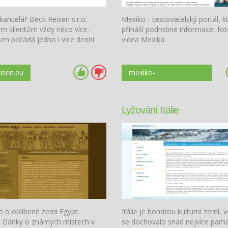
kancelář Beck Reisen s.r.o.
Mexiko - cestovatelský portál, k
ým klientům vždy něco více.
přináší podrobné informace, fot
en pořádá jedno i více denní
videa Mexika.
isen.eu
mexiko-
dovolena.webnode.cz
Lyžování Itálie
e o oblíbené zemi Egypt.
Itálie je bohatou kulturní zemí, v
é články o známých místech v
se dochovalo snad nejvíce pamá