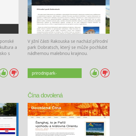
aponské
V jižní části Rakouska se nachází přírodní
 kultura a
park Dobratsch, který se může pochlubit
sko s
nádhernou malebnou krajinou.
prirodnipark-
dobratsch.weebly.com
Čína dovolená