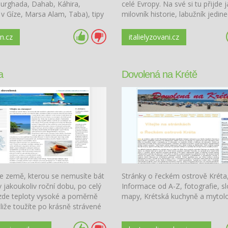
Hurghada, Dahab, Káhira,
celé Evropy. Na své si tu přijde j
v Gíze, Marsa Alam, Taba), tipy
milovník historie, labužník jedin
nou, rady na cestu.
italské kuchyně, i člověk toužící
přírody a zasněžených horských 
n.cz
italielyzovani.cz
a
Dovolená na Krétě
je země, kterou se nemusíte bát
Stránky o řeckém ostrově Kréta
 v jakoukoliv roční dobu, po celý
Informace od A-Z, fotografie, sl
 zde teploty vysoké a poměrně
mapy, Krétská kuchyně a mytolo
stliže toužíte po krásně strávené
v ryze letním stylu, na Jamajce
pravý tropický ráj.