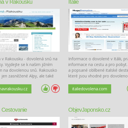
ná v Rakousku
Itálie
 v Rakousku - dovolená snů na
Informace o dovolené v Itálii, pr
y. Vyjdejte se k našim jižním
informace na cestu a pro pobyt
 na dovolenou snů. Rakousko
a popsané oblíbené italské dest
 jen zasněžené Alpy, ale také
které jsou vhodné pro dovoleno
esničky, turistika, tradiční
atky a mnohem víc...
navrakousku.cz
italiedovolena.com
 Cestovanie
ObjevJaponsko.cz