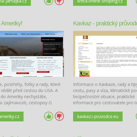
na-jamajka.cz
kreta.online-shoping.cz
 Ameriky!
Kavkaz - praktický průvod
, postřehy, fotky a rady, které
Informace o Kavkaze, rady a tip
í vědět před cestou do USA. A
cestu, pasy a víza, klimatické p
 do Ameriky nechystáte,
bezpečnostní situace, praktické
si zajímavosti, cestopisy či
informace pro cestovatele pro t
Nechte se vnést do tajů kultury
Doplněné historií význačných mí
ameriky.cz
kavkaz.i-pruvodce.eu