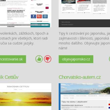
volenkách, zážitkoch, tipoch a
Tipy k cestování po Japonsku, j
stiach pre všetkých, ktorí radi
zajímavosti i šílenosti, japonská
 učia sa cudzie jazyky.
mnoho dalšího. Objevujte Japon
námi!
mcestovanie.sk
objevjaponsko.cz
k Cettiův
Chorvatsko-autem.cz