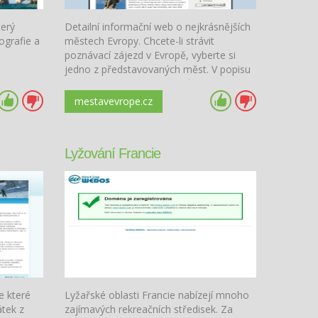
terý
Detailní informační web o nejkrásnějších
ografie a
městech Evropy. Chcete-li strávit
poznávací zájezd v Evropě, vyberte si
jedno z představovaných měst. V popisu
každého města je dáván důraz na
turistické informace.
mestavevrope.cz
Lyžování Francie
e které
Lyžařské oblasti Francie nabízejí mnoho
tek z
zajímavých rekreačních středisek. Za