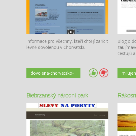
Informace pro všechny, kteří chtějí zařídit
Blog o do
levně dovolenou v Chorvatsku.
zaujímavo
cestujú a
dovolena-chorvatsko-
miluje
levne.cz
Biebrzanský národní park
Rákosní