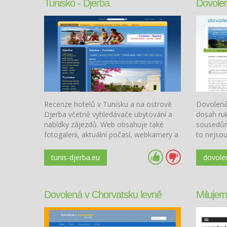
Tunisko - Djerba
Dovole
Recenze hotelů v Tunisku a na ostrově
Dovolená
Djerba včetně vyhledávače ubytování a
dosah ruk
nabídky zájezdů. Web obsahuje také
sousedům
fotogalerii, aktuální počasí, webkamery a
to nejsou
videa.
malebné v
horské st
tunis-djerba.eu
dovole
Dovolená v Chorvatsku levně
Milujem