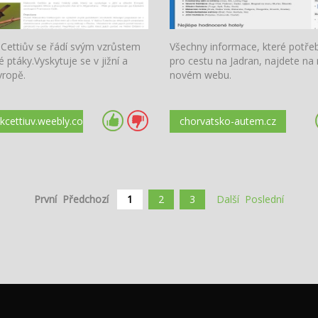
 Cettiův se řádí svým vzrůstem
Všechny informace, které potře
 ptáky.Vyskytuje se v jižní a
pro cestu na Jadran, najdete n
vropě.
novém webu.
ikcettiuv.weebly.com
chorvatsko-autem.cz
První
Předchozí
1
2
3
Další
Poslední