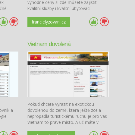
ak
výhodné ceny si zde můžete zajistit
ečné
kvalitní služby i kvalitní ubytovací
 po kráse
podmínky. Tyto obvykle velké komplexy
vrcholků.
nabízejí vše, co byste mohli na vaší
francielyzovani.cz
dovolené vyhledávat.
Vietnam dovolená
,
Pokud chcete vyrazit na exotickou
ovník a
dovolenou do země, která ještě zcela
gie.
nepropadla turistickému ruchu je pro vás
Vietnam to pravé místo. A už máte v
plánu jen odpočinek na pláži nebo jste
vyznavači adrenalinových sportů,