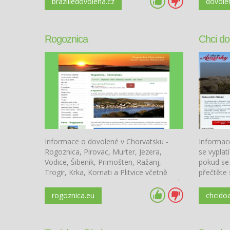
braziliedovolena.cz
dovole
pohledem na barevné p
Rogoznica
Chci do
Informace o dovolené v Chorvatsku -
Informace
Rogoznica, Pirovac, Murter, Jezera,
se vyplat
Vodice, Šibenik, Primošten, Ražanj,
pokud se
Trogir, Krka, Kornati a Plitvice včetně
přečtěte 
vyhledávače ubytování a nabídky zájezdů
recepty.
několika českých cestovních kanceláří.
rogoznica.eu
chcido