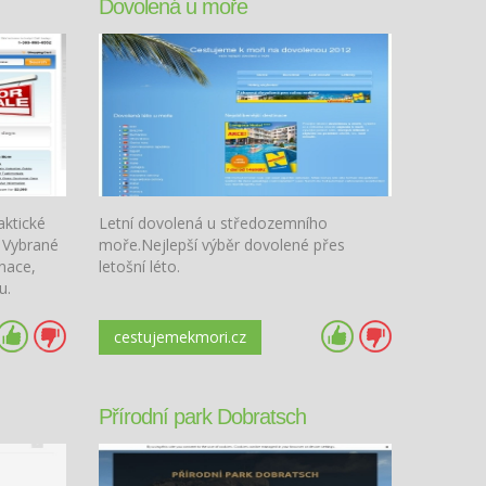
Dovolená u moře
aktické
Letní dovolená u středozemního
. Vybrané
moře.Nejlepší výběr dovolené přes
inace,
letošní léto.
u.
cestujemekmori.cz
Přírodní park Dobratsch