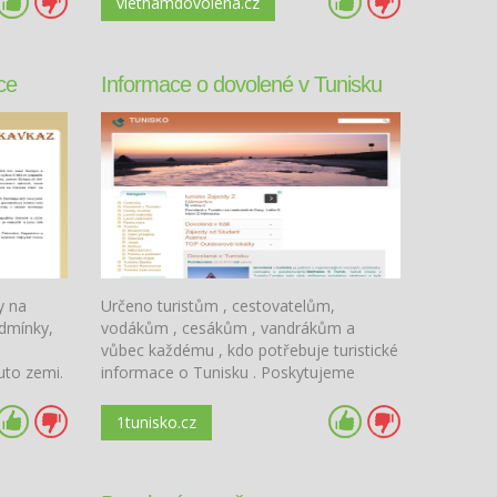
vietnamdovolena.cz
čarokrásný Vietnam vás nezklame.
ce
Informace o dovolené v Tunisku
y na
Určeno turistům , cestovatelům,
odmínky,
vodákům , cesákům , vandrákům a
vůbec každému , kdo potřebuje turistické
uto zemi.
informace o Tunisku . Poskytujeme
 národa.
informace o ubytování v Tunisku a dále
st.
mnoho zajimavostí ohledně přírodních
1tunisko.cz
podmínek a