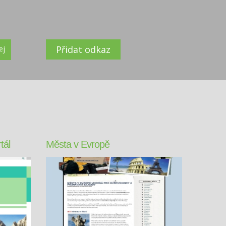
Přidat odkaz
ej
tál
Města v Evropě