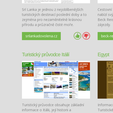
Srí Lanka je jednou z nejoblíbenějších
Cestovní 
turistických destinací poslední doby a to
nabízí sv
zejména pro nezaměnitelně krásnou
Beck Reis
přírodu a průzračně čisté moře.
zájezdy.
Připočteme-li stále nižší finanční
náročnost na pořízení dovolené na Srí
srilankadovolena.cz
beck-re
Lance a není v podstatě co řešit.
Turistický průvodce Itálií
Egypt
Turistický průvodce obsahuje základní
Informac
informace o Itálii, její historii a
Turistick