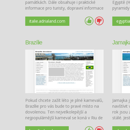
památkách. Dále obsahuje i praktické
Egyptě (
informace pro turisty, dopravní informace
pyramidy 
a překladový slovních základních frází.
na dovole
italie.adrialand.com
egyptia
Brazílie
Jamajk
Pokud chcete zažít léto je plné karnevalů,
Jamajka 
Brazílie pro vás bude to pravé místo na
navštívit
dovolenou. Ten nejvelkolepější a
rok jsou
nejpopulárnější karneval se koná v Riu de
stálé. Je
Janeiru. Velké množství turistů sem
dovolené 
přijíždí na dovolenou, aby se pokochali
vás čeká 