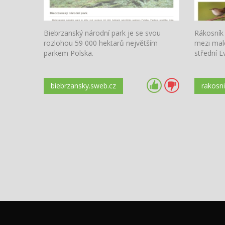
Biebrzanský národní park je se svou
Rákosník
rozlohou 59 000 hektarů největším
mezi malé
parkem Polska.
střední E
biebrzansky.sweb.cz
rakosn