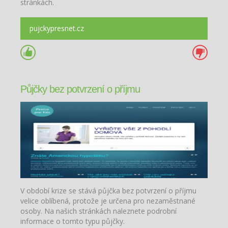
stránkách.
pujckypresnet.cz
Půjčky bez potvrzení o příjmu
V období krize se stává půjčka bez potvrzení o příjmu
velice oblíbená, protože je určena pro nezaměstnané
osoby. Na našich stránkách naleznete podrobní
informace o tomto typu půjčky.