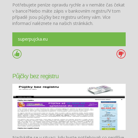
Potřebujete peníze opravdu rychle a v nemáte čas čekat
v bance?Nebo máte zápis v bankovním registru?V tom
případě jsou půjčky bez registru určeny vám. Více
informací naléznete na našich stránkách.
superpujcka.eu
Půjčky bez registru
Nacházíte se v situaci, kdy byste potřebovali co nejdříve