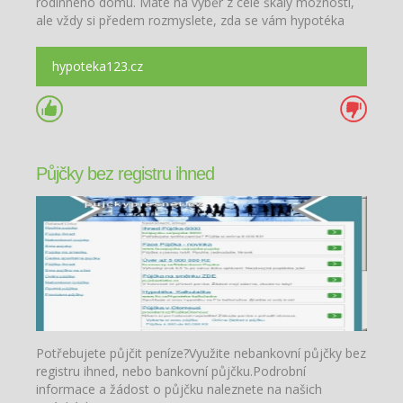
rodinného domu. Máte na výběr z celé škály možností,
ale vždy si předem rozmyslete, zda se vám hypotéka
opravdu vyplatí.
hypoteka123.cz
Půjčky bez registru ihned
Potřebujete půjčit peníze?Využite nebankovní půjčky bez
registru ihned, nebo bankovní půjčku.Podrobní
informace a žádost o půjčku naleznete na našich