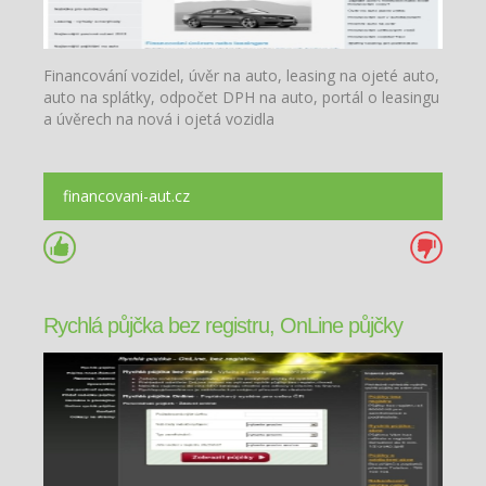
Financování vozidel, úvěr na auto, leasing na ojeté auto,
auto na splátky, odpočet DPH na auto, portál o leasingu
a úvěrech na nová i ojetá vozidla
financovani-aut.cz
Rychlá půjčka bez registru, OnLine půjčky