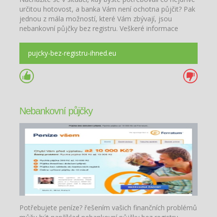
určitou hotovost, a banka Vám není ochotna půjčit? Pak
jednou z mála možností, které Vám zbývají, jsou
nebankovní půjčky bez registru. Veškeré informace
naleznete zde.
pujcky-bez-registru-ihned.eu
Nebankovní půjčky
Potřebujete peníze? řešením vašich finančních problémů