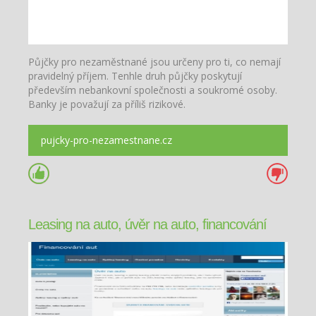
Půjčky pro nezaměstnané jsou určeny pro ti, co nemají
pravidelný příjem. Tenhle druh půjčky poskytují
především nebankovní společnosti a soukromé osoby.
Banky je považují za příliš rizikové.
pujcky-pro-nezamestnane.cz
Leasing na auto, úvěr na auto, financování
vozidel