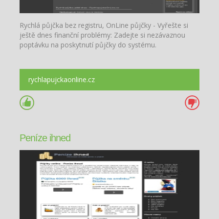
Rychlá půjčka bez registru, OnLine půjčky - Vyřešte si
ještě dnes finanční problémy: Zadejte si nezávaznou
poptávku na poskytnutí půjčky do systému.
rychlapujckaonline.cz
Peníze ihned