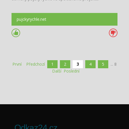
pujckyrychle.net
První
Předchozí
1
2
3
4
5
... 8
Další
Poslední
Odkaz24.cz