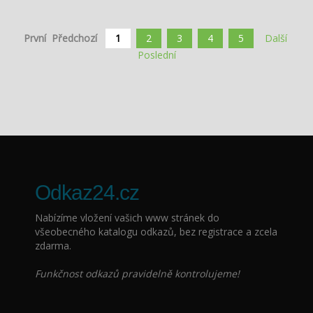
První
Předchozí
1
2
3
4
5
Další
Poslední
Odkaz24.cz
Nabízíme vložení vašich www stránek do
všeobecného katalogu odkazů, bez registrace a zcela
zdarma.
Funkčnost odkazů pravidelně kontrolujeme!