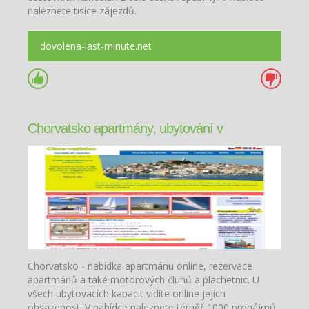
naleznete tisíce zájezdů.
dovolena-last-minute.net
Chorvatsko apartmány, ubytování v
Chorvatsku
Chorvatsko - nabídka apartmánu online, rezervace
apartmánů a také motorových člunů a plachetnic. U
všech ubytovacích kapacit vidíte online jejich
obsazenost. V nabídce naleznete téměř 1000 pronájmů