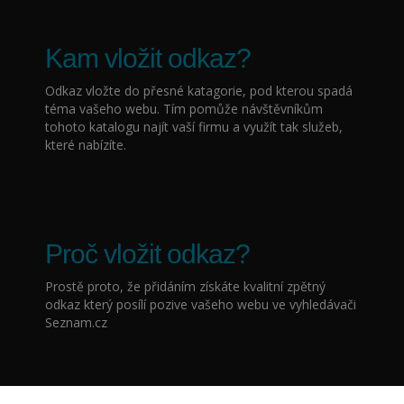
Kam vložit odkaz?
Odkaz vložte do přesné katagorie, pod kterou spadá
téma vašeho webu. Tím pomůže návštěvníkům
tohoto katalogu najít vaší firmu a využít tak služeb,
které nabízíte.
Proč vložit odkaz?
Prostě proto, že přidáním
získáte kvalitní zpětný
odkaz který posílí pozive vašeho webu ve vyhledávači
Seznam.cz