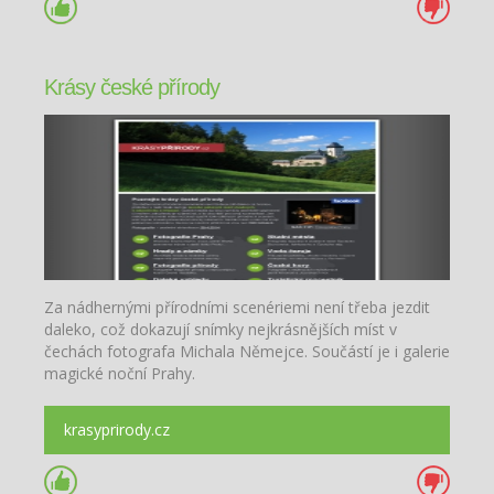
Krásy české přírody
Za nádhernými přírodními scenériemi není třeba jezdit
daleko, což dokazují snímky nejkrásnějších míst v
čechách fotografa Michala Němejce. Součástí je i galerie
magické noční Prahy.
krasyprirody.cz