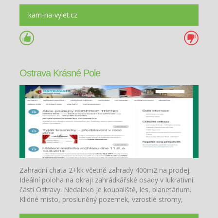
kam-na-vylet.cz
Ostrava Krásné Pole
Zahradní chata 2+kk včetně zahrady 400m2 na prodej.
Ideální poloha na okraji zahrádkářské osady v lukrativní
části Ostravy. Nedaleko je koupaliště, les, planetárium.
Klidné místo, prosluněný pozemek, vzrostlé stromy,
zahradní krb a gril. Dobrý stav.