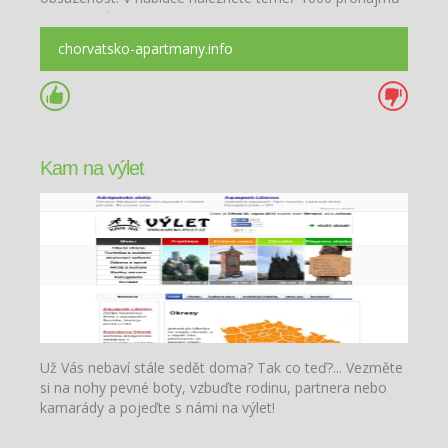
apartmánů po celém chorvatském pobřeží.
chorvatsko-apartmany.info
Kam na výlet
Už Vás nebaví stále sedět doma? Tak co teď?... Vezměte
si na nohy pevné boty, vzbuďte rodinu, partnera nebo
kamarády a pojeďte s námi na výlet!